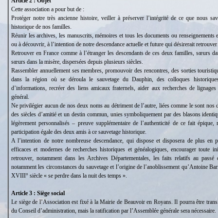
Article 2 : Objet
Cette association a pour but de :
Protéger notre très ancienne histoire, veiller à préserver l’intégrité de ce que nous sa
historique de nos familles.
Réunir les archives, les manuscrits, mémoires et tous les documents ou renseignements e
ou à découvrir, à l’intention de notre descendance actuelle et future qui désirerait retrouver
Retrouver en France comme à l’étranger les descendants de ces deux familles, sœurs da
sœurs dans la misère, dispersées depuis plusieurs siècles.
Rassembler annuellement ses membres, promouvoir des rencontres, des sorties touristiq
dans la région où se déroula le sauvetage du Dauphin, des colloques historique
d’informations, recréer des liens amicaux fraternels, aider aux recherches de lignages 
général.
Ne privilégier aucun de nos deux noms au détriment de l’autre, liées comme le sont nos 
des siècles d’amitié et un destin commun, unies symboliquement par des blasons identiq
légèrement personnalisés – preuve supplémentaire de l’authenticité de ce fait épique, 
participation égale des deux amis à ce sauvetage historique.
A l’intention de notre nombreuse descendance, qui dispose et disposera de plus en 
efficaces et modernes de recherches historiques et généalogiques, encourager toute init
retrouver, notamment dans les Archives Départementales, les faits relatifs au passé 
notamment les circonstances du sauvetage et l’origine de l’anoblissement qu’Antoine Bar
XVIII° siècle « se perdre dans la nuit des temps ».
Article 3 : Siège social
Le siège de l’Association est fixé à la Mairie de Beauvoir en Royans. Il pourra être trans
du Conseil d’administration, mais la ratification par l’Assemblée générale sera nécessaire.