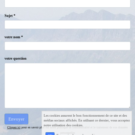
Sujet *
votre nom *
votre question
Les cookies assurent le bon fonctionnement de ce site et des
médias sociaux affichés. En utilisant ce dernier, vous acceptez
notre utilisation des cookies.
Cliquez ici
pour en savoir plus sur notre politique de confidentialité et le traitement de vos données
personnelles