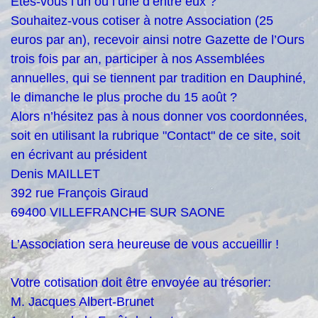
Etes-vous l’un ou l’une d’entre eux ?
Souhaitez-vous cotiser à notre Association (25
euros par an), recevoir ainsi notre Gazette de l’Ours
trois fois par an, participer à nos Assemblées
annuelles, qui se tiennent par tradition en Dauphiné,
le dimanche le plus proche du 15 août ?
Alors n’hésitez pas à nous donner vos coordonnées,
soit en utilisant la rubrique "Contact" de ce site, soit
en écrivant au président
Denis MAILLET
392 rue François Giraud
69400 VILLEFRANCHE SUR SAONE
L’Association sera heureuse de vous accueillir !
Votre cotisation doit être envoyée au trésorier:
M. Jacques Albert-Brunet